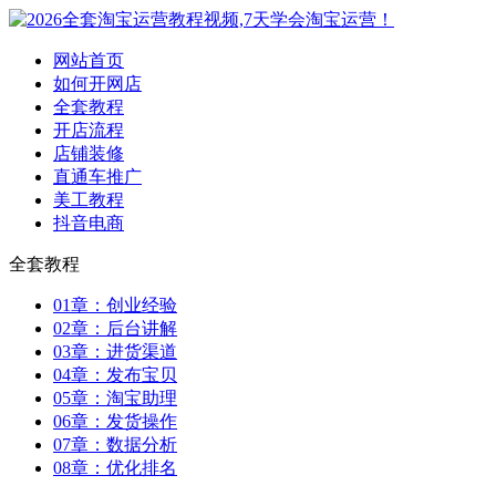
网站首页
如何开网店
全套教程
开店流程
店铺装修
直通车推广
美工教程
抖音电商
全套教程
01章：创业经验
02章：后台讲解
03章：进货渠道
04章：发布宝贝
05章：淘宝助理
06章：发货操作
07章：数据分析
08章：优化排名