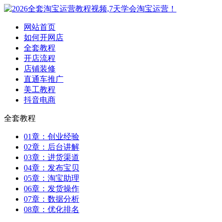
网站首页
如何开网店
全套教程
开店流程
店铺装修
直通车推广
美工教程
抖音电商
全套教程
01章：创业经验
02章：后台讲解
03章：进货渠道
04章：发布宝贝
05章：淘宝助理
06章：发货操作
07章：数据分析
08章：优化排名