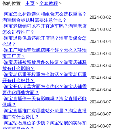
你的位置：
主页
>
全套教程
>
·
淘宝怎么标题选词和组合怎么选权重高？
2024-08-02
淘宝组合标题时需要注意什么？
·
淘宝老店铺可以不开直通车吗？淘宝老店
2024-08-02
怎么进行推广？
·
淘宝退质保后还能开店吗？淘宝质保金怎
2024-08-04
么退？
·
淘工厂和淘宝旗舰店哪个好？怎么入驻淘
2024-08-04
宝工厂店？
·
淘宝店铺被释放后多久恢复？淘宝店铺释
2024-08-04
放有什么影响？
·
淘宝老店重开权重怎么激活？淘宝老店重
2024-08-04
开有什么好处？
·
淘宝开店运营方面怎么优化？淘宝店铺需
2024-08-04
要优化哪些方面？
·
淘宝直播停一天有影响吗？淘宝直播还能
2024-08-07
做吗？
·
淘宝直播推广有哪些站外流量？淘宝直播
2024-08-07
推广有什么费用？
·
淘宝钻石展位多少钱？淘宝钻展的实际扣
2024-08-07
费方式是什么？