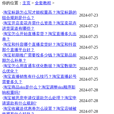
你的位置：
主页
>
全套教程
>
·
淘宝标题怎么写才能权重高？淘宝标题的
2024-07-23
组合规则是什么？
·
淘宝开店卖花卉需什么资质？淘宝卖花卉
2024-07-23
进货渠道有哪些？
·
淘宝怎么开始直播卖货？淘宝直播多久出
2024-07-25
单？
·
淘宝和抖音哪个直播卖货好？淘宝和抖音
2024-07-25
那个直播平台好？
·
淘宝初期推广需要投多少钱？淘宝新品前
2024-07-25
期怎么补单？
·
淘宝怎么用直通车优化数据？淘宝数据怎
2024-07-25
么优化？
·
淘宝直播销售有什么技巧？淘宝直播起号
2024-07-25
需要多久？
·
淘宝商品sku是什么？淘宝调整sku顺序影
2024-07-28
响权重吗?
·
淘宝被恶意申请仅退款怎么处理？淘宝申
2024-07-28
请退款有什么规则?
·
淘宝收藏送优惠券怎么设置？淘宝店铺被
2024-07-28
收藏有什么好处？