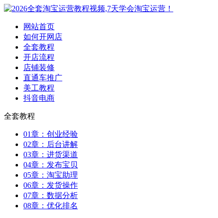
网站首页
如何开网店
全套教程
开店流程
店铺装修
直通车推广
美工教程
抖音电商
全套教程
01章：创业经验
02章：后台讲解
03章：进货渠道
04章：发布宝贝
05章：淘宝助理
06章：发货操作
07章：数据分析
08章：优化排名