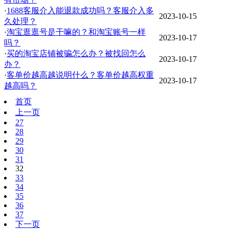
·
1688客服介入能退款成功吗？客服介入多
2023-10-15
久处理？
·
淘宝逛逛号是干嘛的？和淘宝账号一样
2023-10-17
吗？
·
买的淘宝店铺被骗怎么办？被找回怎么
2023-10-17
办？
·
客单价越高越说明什么？客单价越高权重
2023-10-17
越高吗？
首页
上一页
27
28
29
30
31
32
33
34
35
36
37
下一页