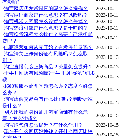
有影响?
·
淘宝网店代发货是真的吗？怎么操作？
2023-10-11
·
淘宝认证商家是什么意思？有风险吗？
2023-10-11
·
淘宝机器人客服怎么设置？怎么关掉？
2023-10-11
·
淘宝热浪引擎是什么意思？是干啥的？
2023-10-11
·
淘宝换货流程怎么操作？需要自己承担邮
2023-10-11
费吗？
·
电商运营如何从零开始？有发展前景吗？
2023-10-13
·
淘宝清关上传身份证有风险吗？怎么取
2023-10-13
消？
·
淘宝直播怎么上架商品？流量怎么提升？
2023-10-13
·
千牛开网店有风险嘛?千牛开网店的详细步
2023-10-13
骤
·
1688客服不处理问题怎么办？态度不好怎
2023-10-13
么办？
·
淘宝虚假交易会有什么处罚吗？判断标准
2023-10-15
是什么？
·
别人用我的身份证开淘宝店铺有什么危
2023-10-15
害？怎么注销？
·
淘宝淘气值怎么提升？有什么作用？
2023-10-15
·
现在开什么网店好挣钱？开什么网店比较
2023-10-15
有市场？