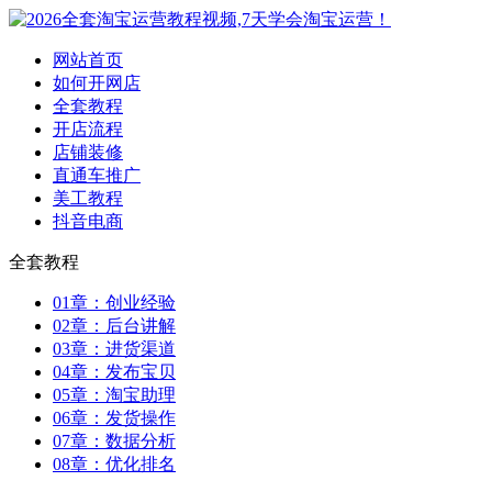
网站首页
如何开网店
全套教程
开店流程
店铺装修
直通车推广
美工教程
抖音电商
全套教程
01章：创业经验
02章：后台讲解
03章：进货渠道
04章：发布宝贝
05章：淘宝助理
06章：发货操作
07章：数据分析
08章：优化排名