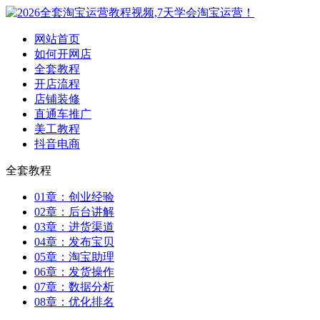
网站首页
如何开网店
全套教程
开店流程
店铺装修
直通车推广
美工教程
抖音电商
全套教程
01章：创业经验
02章：后台讲解
03章：进货渠道
04章：发布宝贝
05章：淘宝助理
06章：发货操作
07章：数据分析
08章：优化排名